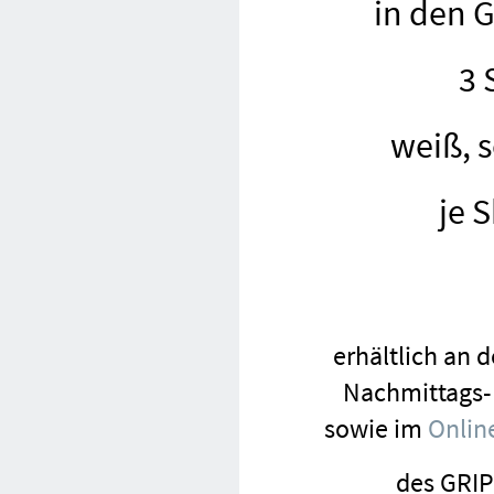
in den Gr
3 
weiß, 
je 
erhältlich an 
Nachmittags-
sowie im
Onlin
des GRIP