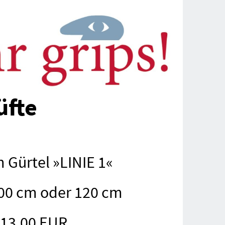
üfte
 Gürtel »LINIE 1«
00 cm oder 120 cm
13,00 EUR