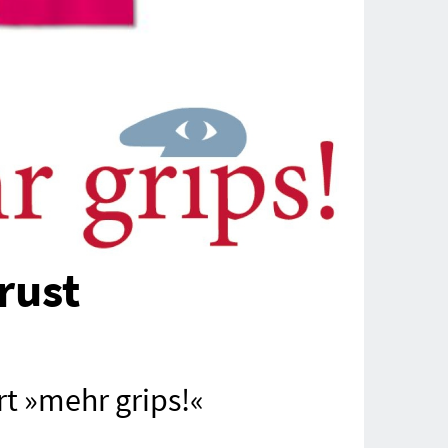
rust
rt »mehr grips!«