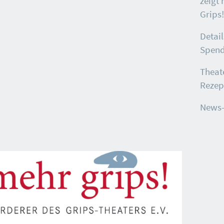
zeigt
Grips!
Detai
Spen
Theat
Rezep
News-